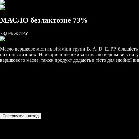
АСЛО безлактозне 73%
МАСЛО безлактозне 73%
,0% ЖИРУ
73,0% ЖИРУ
Масло вершкове містить вітаміни групи В, А, D, Е, РР, більшіст
на стан слизових. Найкорисніше вживати масло вершкове в натур
вершкового масла, також продукт додають в тісто для здобної ви
Фасований:
180 г
Повернутись назад