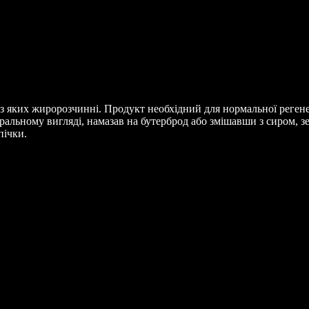
ь з яких жиророзчинні. Продукт необхідний для нормальної регене
альному вигляді, намазав на бутерброд або змішавши з сиром, з
пічки.